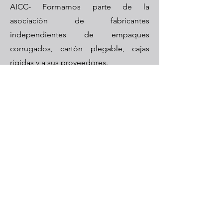
AICC- Formamos parte de la
asociación de fabricantes
independientes de empaques
corrugados, cartón plegable, cajas
rígidas y a sus proveedores.
AMEXICCOR- Formamos parte de la
asociación que promueve la
innovación, competitividad y
fortalecimiento de la industria en torno
al cartón corrugado.
Nuestro equipo
Contamos con un equipo de
profesionales apasionados por lo que